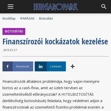
Hungaropark
Kezdőlap
IPARÁGAK
Biztosítás
BIZTOSÍTÁS
Finanszírozói kockázatok kezelése
2013.01.27
Facebook
Linkedin
Finanszírozók általános problémája, hogy vajon mennyire
biztos az a cash-flow, amit az üzleti tervben az
üzemeltetéséből előirányoztak? A HITELBIZTOSÍTÁS
(kintlévőség biztosítások) feladata, hogy védelmet adjon a
finanszírozónak az üzemeltető fizetési problémái esetén: a