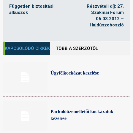
Független biztosítási
Részvételi díj: 27.
alkuszok
Szakmai Fórum
06.03.2012 –
Hajdúszoboszló
KAPCSOLÓDÓ CIKKEK
TÖBB A SZERZŐTŐL
Ügyfélkockázat kezelése
Parkolóüzemeltetői kockázatok
kezelése