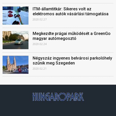
ITM-államtitkár: Sikeres volt az
elektromos autók vásárlási támogatása
2020.02.27
Megkezdte prágai működését a GreenGo
magyar autómegosztó
2020.02.24
Négyszáz ingyenes belvárosi parkolóhely
szűnik meg Szegeden
2020.02.21