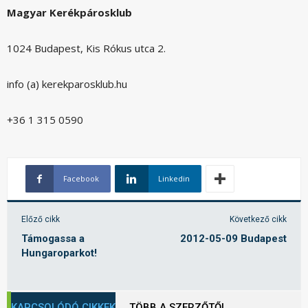
Magyar Kerékpárosklub
1024 Budapest, Kis Rókus utca 2.
info (a) kerekparosklub.hu
+36 1 315 0590
Facebook
Linkedin
Előző cikk
Következő cikk
Támogassa a
2012-05-09 Budapest
Hungaroparkot!
KAPCSOLÓDÓ CIKKEK
TÖBB A SZERZŐTŐL