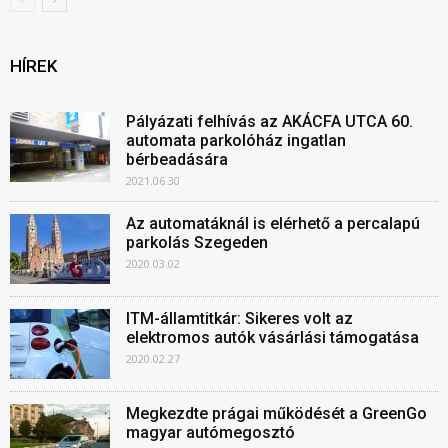
HÍREK
Pályázati felhívás az AKÁCFA UTCA 60.
automata parkolóház ingatlan
bérbeadására
2021.06.30
Az automatáknál is elérhető a percalapú
parkolás Szegeden
2020.03.02
ITM-államtitkár: Sikeres volt az
elektromos autók vásárlási támogatása
2020.02.27
Megkezdte prágai működését a GreenGo
magyar autómegosztó