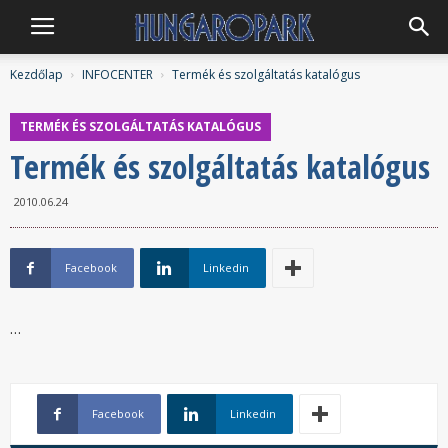
Hungaropark
Kezdőlap
INFOCENTER
Termék és szolgáltatás katalógus
TERMÉK ÉS SZOLGÁLTATÁS KATALÓGUS
Termék és szolgáltatás katalógus
2010.06.24
Facebook
Linkedin
…
Facebook
Linkedin