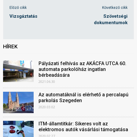
Előző cikk
Következő cikk
Vizsgáztatás
Szövetségi
dokumentumok
HÍREK
Pályázati felhívás az AKÁCFA UTCA 60.
automata parkolóház ingatlan
bérbeadására
2021.06.30
Az automatáknál is elérhető a percalapú
parkolás Szegeden
2020.03.02
ITM-államtitkár: Sikeres volt az
elektromos autók vásárlási támogatása
2020.02.27