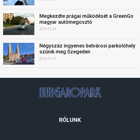
Megkezdte prágai működését a GreenGo
magyar autómegosztó
2020.02.24
Négyszáz ingyenes belvárosi parkolóhely
szűnik meg Szegeden
2020.02.21
RÓLUNK