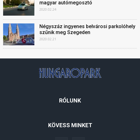
magyar autómegosztó
2020.02.24
Négyszáz ingyenes belvárosi parkolóhely
szűnik meg Szegeden
2020.02.21
RÓLUNK
KÖVESS MINKET