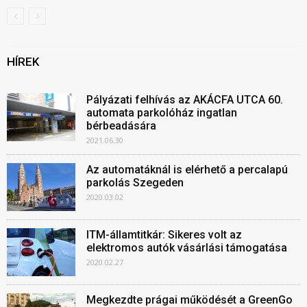
HÍREK
Pályázati felhívás az AKÁCFA UTCA 60.
automata parkolóház ingatlan
bérbeadására
2021.06.30
Az automatáknál is elérhető a percalapú
parkolás Szegeden
2020.03.02
ITM-államtitkár: Sikeres volt az
elektromos autók vásárlási támogatása
2020.02.27
Megkezdte prágai működését a GreenGo