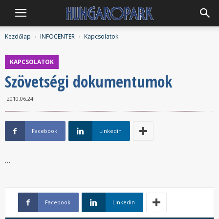
Hungaropark
Kezdőlap
INFOCENTER
Kapcsolatok
KAPCSOLATOK
Szövetségi dokumentumok
2010.06.24
Facebook
Linkedin
…
Facebook
Linkedin