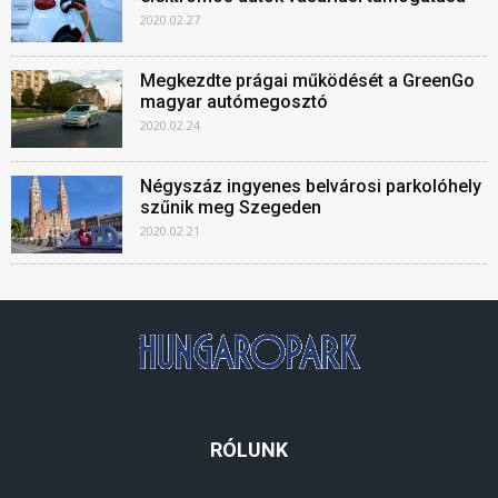
2020.02.27
Megkezdte prágai működését a GreenGo
magyar autómegosztó
2020.02.24
Négyszáz ingyenes belvárosi parkolóhely
szűnik meg Szegeden
2020.02.21
RÓLUNK