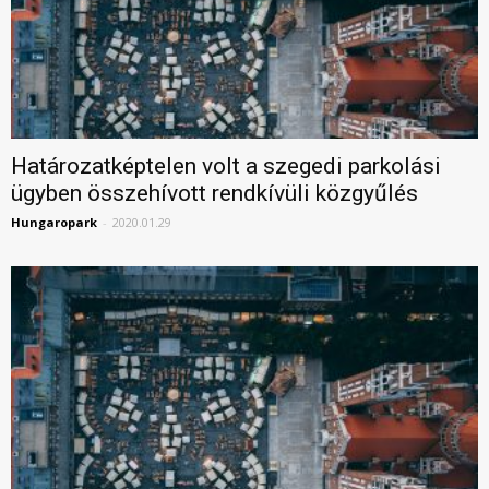
Határozatképtelen volt a szegedi parkolási
ügyben összehívott rendkívüli közgyűlés
Hungaropark
-
2020.01.29