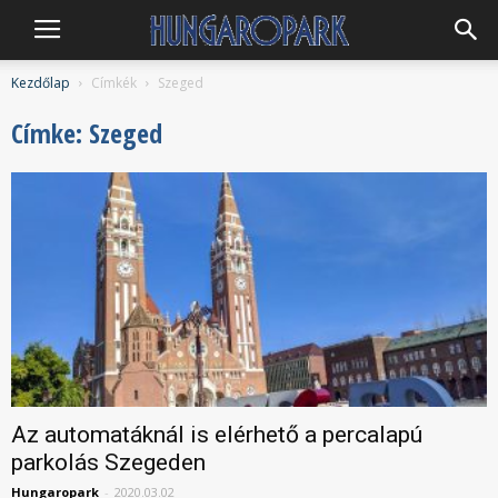
Hungaropark
Kezdőlap
Címkék
Szeged
Címke: Szeged
Az automatáknál is elérhető a percalapú
parkolás Szegeden
Hungaropark
-
2020.03.02