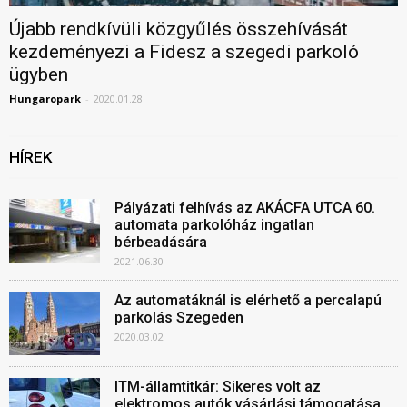
Újabb rendkívüli közgyűlés összehívását
kezdeményezi a Fidesz a szegedi parkoló
ügyben
Hungaropark
-
2020.01.28
HÍREK
Pályázati felhívás az AKÁCFA UTCA 60.
automata parkolóház ingatlan
bérbeadására
2021.06.30
Az automatáknál is elérhető a percalapú
parkolás Szegeden
2020.03.02
ITM-államtitkár: Sikeres volt az
elektromos autók vásárlási támogatása