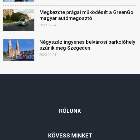
Megkezdte prágai működését a GreenGo
magyar autómegosztó
2020.02.24
Négyszáz ingyenes belvárosi parkolóhely
szűnik meg Szegeden
2020.02.21
RÓLUNK
KÖVESS MINKET