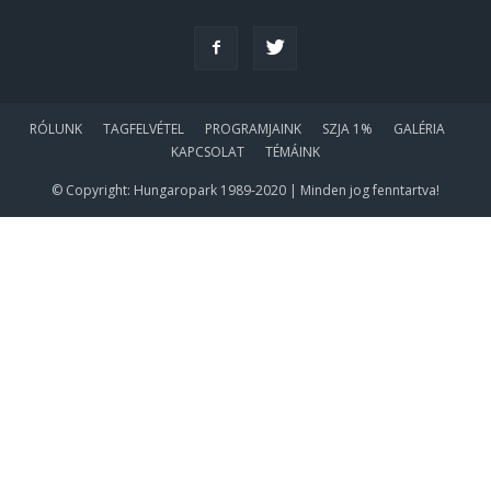
RÓLUNK
TAGFELVÉTEL
PROGRAMJAINK
SZJA 1%
GALÉRIA
KAPCSOLAT
TÉMÁINK
© Copyright: Hungaropark 1989-2020 | Minden jog fenntartva!