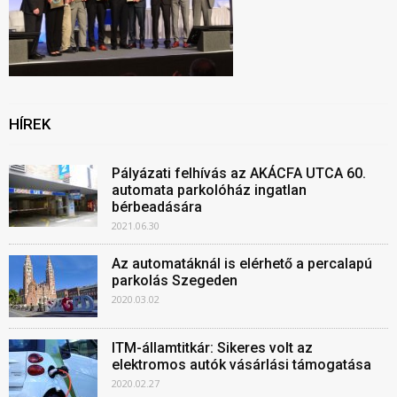
HÍREK
Pályázati felhívás az AKÁCFA UTCA 60.
automata parkolóház ingatlan
bérbeadására
2021.06.30
Az automatáknál is elérhető a percalapú
parkolás Szegeden
2020.03.02
ITM-államtitkár: Sikeres volt az
elektromos autók vásárlási támogatása
2020.02.27