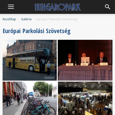
Hungaropark
Kezdőlap
Galéria
Európai Parkolási Szövetség
Európai Parkolási Szövetség