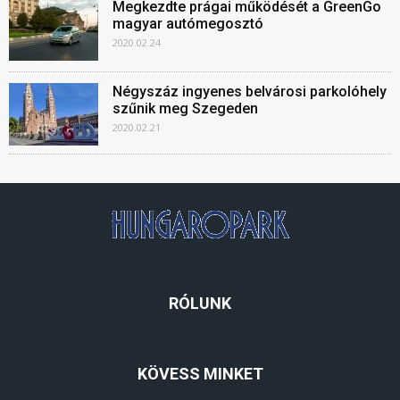
Megkezdte prágai működését a GreenGo
magyar autómegosztó
2020.02.24
Négyszáz ingyenes belvárosi parkolóhely
szűnik meg Szegeden
2020.02.21
RÓLUNK
KÖVESS MINKET