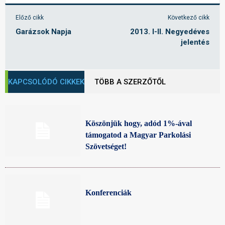
Előző cikk
Következő cikk
Garázsok Napja
2013. I-II. Negyedéves
jelentés
KAPCSOLÓDÓ CIKKEK
TÖBB A SZERZŐTŐL
Köszönjük hogy, adód 1%-ával
támogatod a Magyar Parkolási
Szövetséget!
Konferenciák