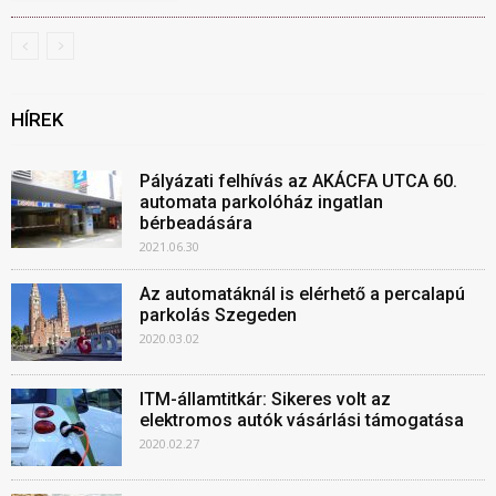
HÍREK
Pályázati felhívás az AKÁCFA UTCA 60.
automata parkolóház ingatlan
bérbeadására
2021.06.30
Az automatáknál is elérhető a percalapú
parkolás Szegeden
2020.03.02
ITM-államtitkár: Sikeres volt az
elektromos autók vásárlási támogatása
2020.02.27