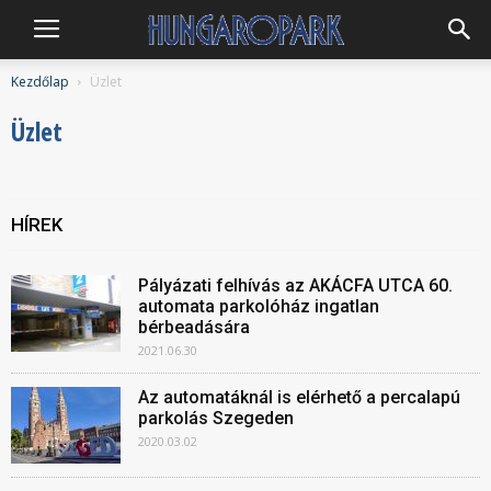
Hungaropark
Kezdőlap
Üzlet
Üzlet
HÍREK
Pályázati felhívás az AKÁCFA UTCA 60.
automata parkolóház ingatlan
bérbeadására
2021.06.30
Az automatáknál is elérhető a percalapú
parkolás Szegeden
2020.03.02