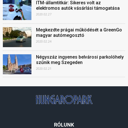
ITM-államtitkár: Sikeres volt az
elektromos autók vásárlási támogatása
2020.02.27
Megkezdte prágai működését a GreenGo
magyar autómegosztó
2020.02.24
Négyszáz ingyenes belvárosi parkolóhely
szűnik meg Szegeden
2020.02.21
RÓLUNK