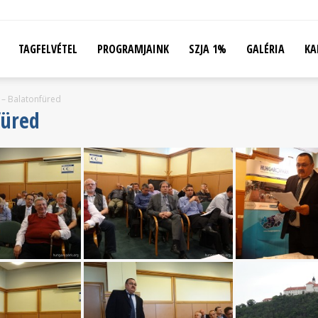
TAGFELVÉTEL
PROGRAMJAINK
SZJA 1%
GALÉRIA
KA
 – Balatonfüred
füred