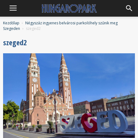
Hungaropark
Kezdőlap
Négyszáz ingyenes belvárosi parkolóhely szűnik meg
Szegeden
szeged2
szeged2