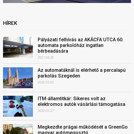
HÍREK
Pályázati felhívás az AKÁCFA UTCA 60.
automata parkolóház ingatlan
bérbeadására
2021.06.30
Az automatáknál is elérhető a percalapú
parkolás Szegeden
2020.03.02
ITM-államtitkár: Sikeres volt az
elektromos autók vásárlási támogatása
2020.02.27
Megkezdte prágai működését a GreenGo
magyar autómegosztó