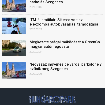
parkolás Szegeden
2020.03.02
ITM-államtitkár: Sikeres volt az
elektromos autók vásárlási támogatása
2020.02.27
Megkezdte prágai működését a GreenGo
magyar autómegosztó
2020.02.24
Négyszáz ingyenes belvárosi parkolóhely
szűnik meg Szegeden
2020.02.21