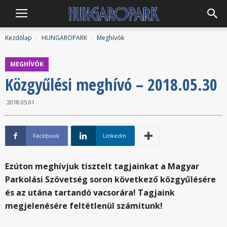
Hungaropark
Kezdőlap
HUNGAROPARK
Meghívók
MEGHÍVÓK
Közgyűlési meghívó – 2018.05.30
2018.05.01
Facebook
Linkedin
Ezúton meghívjuk tisztelt tagjainkat a Magyar
Parkolási Szövetség soron következő közgyűlésére
és az utána tartandó vacsorára! Tagjaink
megjelenésére feltétlenül számítunk!