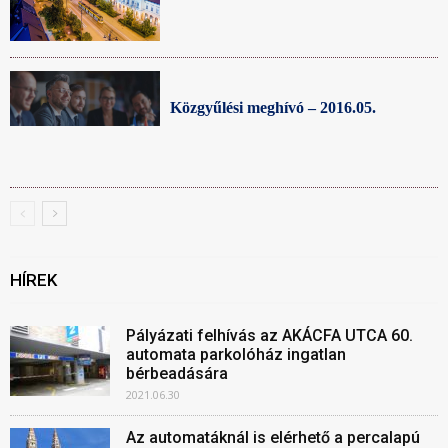
Közgyűlési meghívó – 2016.05.
HÍREK
Pályázati felhívás az AKÁCFA UTCA 60.
automata parkolóház ingatlan
bérbeadására
2021.06.30
Az automatáknál is elérhető a percalapú