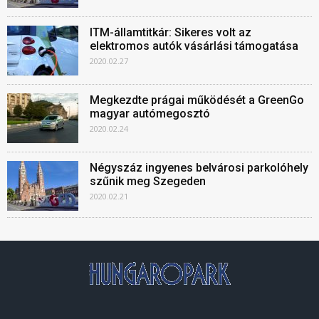
ITM-államtitkár: Sikeres volt az
elektromos autók vásárlási támogatása
2020.02.27
Megkezdte prágai működését a GreenGo
magyar autómegosztó
2020.02.24
Négyszáz ingyenes belvárosi parkolóhely
szűnik meg Szegeden
2020.02.21