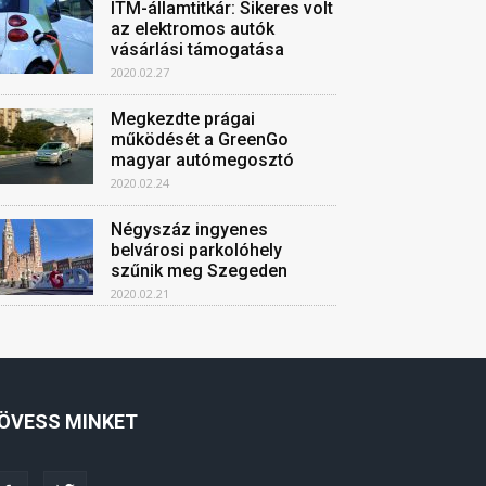
ITM-államtitkár: Sikeres volt
az elektromos autók
vásárlási támogatása
2020.02.27
Megkezdte prágai
működését a GreenGo
magyar autómegosztó
2020.02.24
Négyszáz ingyenes
belvárosi parkolóhely
szűnik meg Szegeden
2020.02.21
ÖVESS MINKET