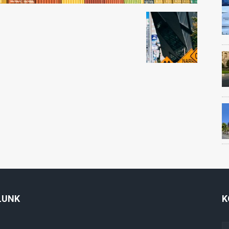
LUNK
K