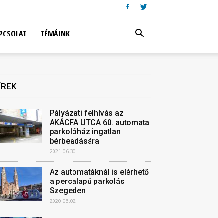
PCSOLAT
TÉMÁINK
ÍREK
Pályázati felhívás az
AKÁCFA UTCA 60. automata
parkolóház ingatlan
bérbeadására
2021.06.30
Az automatáknál is elérhető
a percalapú parkolás
Szegeden
2020.03.02