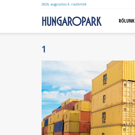
2026. augusztus 6. csütörtök
Hungaropark
RÓLUNK
1