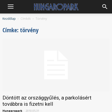
Hungaropark
Kezdőlap
Címkék
Törvény
Címke: törvény
Döntött az országgyűlés, a parkolásért
továbbra is fizetni kell
Hungaropark
-
2010.05.31