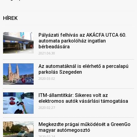
HÍREK
Pályázati felhívás az AKÁCFA UTCA 60.
automata parkolóház ingatlan
bérbeadására
2021.06.30
Az automatáknál is elérhető a percalapú
parkolás Szegeden
2020.03.02
ITM-államtitkár: Sikeres volt az
elektromos autók vásárlási támogatása
2020.02.27
Megkezdte prágai működését a GreenGo
magyar autómegosztó
2020.02.24