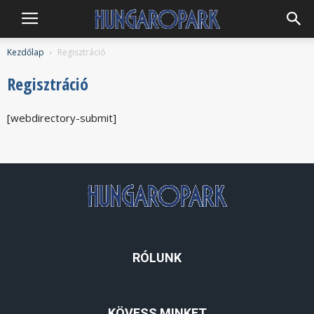
Hungaropark
Kezdőlap
Regisztráció
Regisztráció
[webdirectory-submit]
RÓLUNK
KÖVESS MINKET