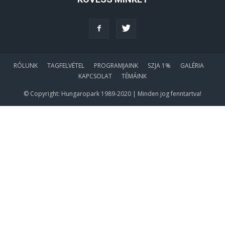
RÓLUNK
TAGFELVÉTEL
PROGRAMJAINK
SZJA 1%
GALÉRIA
KAPCSOLAT
TÉMÁINK
© Copyright: Hungaropark 1989-2020 | Minden jog fenntartva!