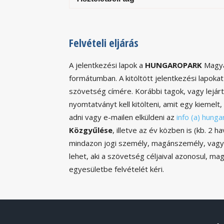
Felvételi eljárás
A jelentkezési lapok a
HUNGAROPARK
Magyar
formátumban. A kitöltött jelentkezési lapokat 
szövetség címére. Korábbi tagok, vagy lejárt
nyomtatványt kell kitölteni, amit egy kiemelt,
adni vagy e-mailen elküldeni az
info (a) hunga
Közgyűlése
, illetve az év közben is (kb. 2 
mindazon jogi személy, magánszemély, vagy
lehet, aki a szövetség céljaival azonosul, m
egyesületbe felvételét kéri.