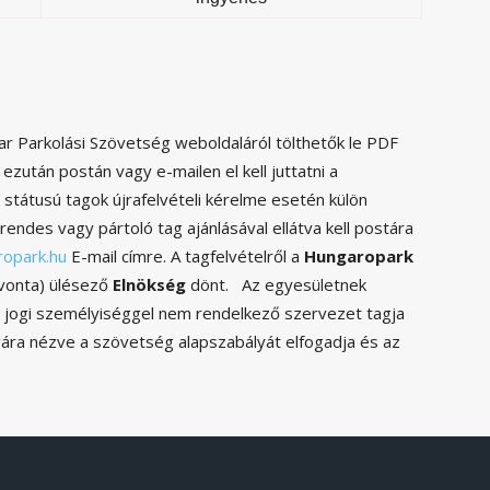
 Parkolási Szövetség weboldaláról tölthetők le PDF
ezután postán vagy e-mailen el kell juttatni a
 státusú tagok újrafelvételi kérelme esetén külön
 rendes vagy pártoló tag ajánlásával ellátva kell postára
ropark.hu
E-mail címre. A tagfelvételről a
Hungaropark
havonta) ülésező
Elnökség
dönt. Az egyesületnek
 jogi személyiséggel nem rendelkező szervezet tagja
agára nézve a szövetség alapszabályát elfogadja és az