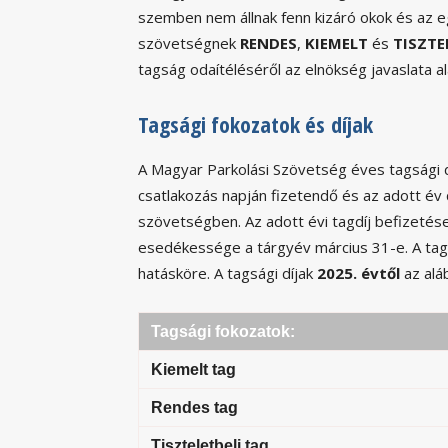
szemben nem állnak fenn kizáró okok és az 
szövetségnek
RENDES
,
KIEMELT
és
TISZTE
tagság odaítéléséről az elnökség javaslata a
Tagsági fokozatok és
díjak
A Magyar Parkolási Szövetség éves tagsági dí
csatlakozás napján fizetendő és az adott év 
szövetségben. Az adott évi tagdíj befizetése
esedékessége a tárgyév március 31-e. A tag
hatásköre. A tagsági díjak
2025. évtől
az aláb
Tagsági fokozatok:
Kiemelt tag
Rendes tag
Tiszteletbeli tag