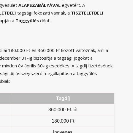
egyesület
ALAPSZABÁLYÁVAL
egyetért. A
LETBELI
tagsági fokozati vannak, a
TISZTELETBELI
lapján a
Taggyűlés
dönt.
jai 180.000 Ft és 360.000 Ft között változnak, ami a
december 31-ig biztosítja a tagsági jogokat a
 minden év április 30-ig esedékes. A tagdíj fizetésének
sági díj összegszerű megállapítása a taggyűlés
biak:
Tagdíj
360.000 Ft-tól
180.000 Ft
ingyenes