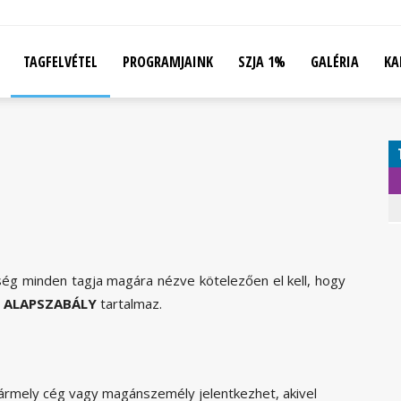
TAGFELVÉTEL
PROGRAMJAINK
SZJA 1%
GALÉRIA
KA
ég minden tagja magára nézve kötelezően el kell, hogy
z
ALAPSZABÁLY
tartalmaz.
rmely cég vagy magánszemély jelentkezhet, akivel