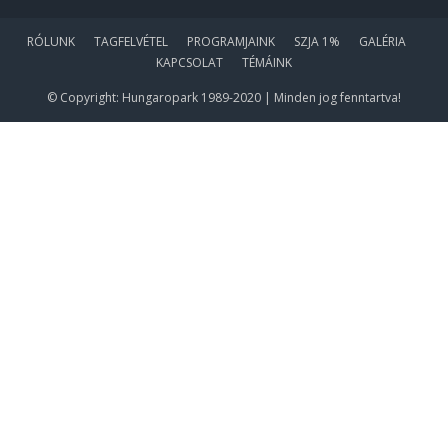
RÓLUNK
TAGFELVÉTEL
PROGRAMJAINK
SZJA 1%
GALÉRIA
KAPCSOLAT
TÉMÁINK
© Copyright: Hungaropark 1989-2020 | Minden jog fenntartva!