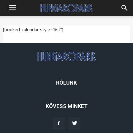
Hungaropark
[booked-calendar style=”list”]
RÓLUNK
KÖVESS MINKET