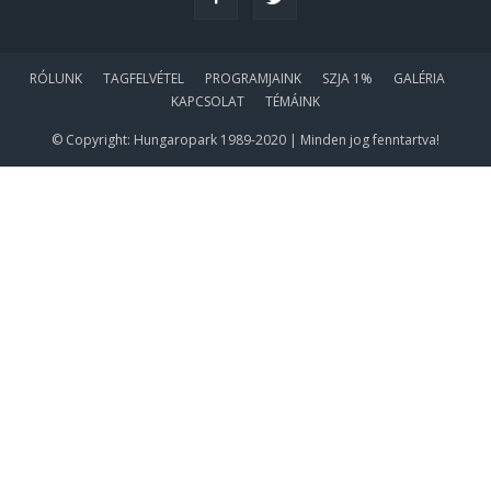
RÓLUNK
TAGFELVÉTEL
PROGRAMJAINK
SZJA 1%
GALÉRIA
KAPCSOLAT
TÉMÁINK
© Copyright: Hungaropark 1989-2020 | Minden jog fenntartva!