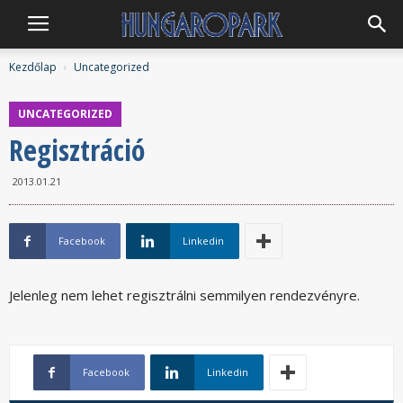
Hungaropark
Kezdőlap
Uncategorized
UNCATEGORIZED
Regisztráció
2013.01.21
Facebook
Linkedin
Jelenleg nem lehet regisztrálni semmilyen rendezvényre.
Facebook
Linkedin