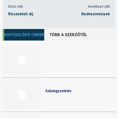
Előző cikk
Következő cikk
Részvételi díj
Kedvezmények
KAPCSOLÓDÓ CIKKEK
TÖBB A SZERZŐTŐL
Adategyeztetés