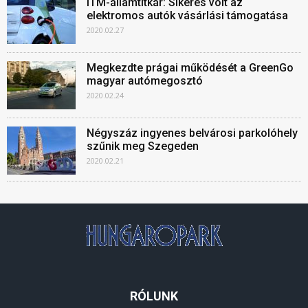
ITM-államtitkár: Sikeres volt az
elektromos autók vásárlási támogatása
2020.02.27
Megkezdte prágai működését a GreenGo
magyar autómegosztó
2020.02.24
Négyszáz ingyenes belvárosi parkolóhely
szűnik meg Szegeden
2020.02.21
RÓLUNK