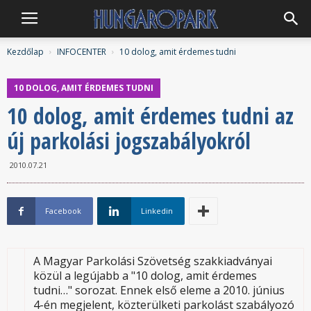
Hungaropark
Kezdőlap
INFOCENTER
10 dolog, amit érdemes tudni
10 DOLOG, AMIT ÉRDEMES TUDNI
10 dolog, amit érdemes tudni az
új parkolási jogszabályokról
2010.07.21
Facebook
Linkedin
A Magyar Parkolási Szövetség szakkiadványai
közül a legújabb a "10 dolog, amit érdemes
tudni…" sorozat. Ennek első eleme a 2010. június
4-én megjelent, közterülketi parkolást szabályozó