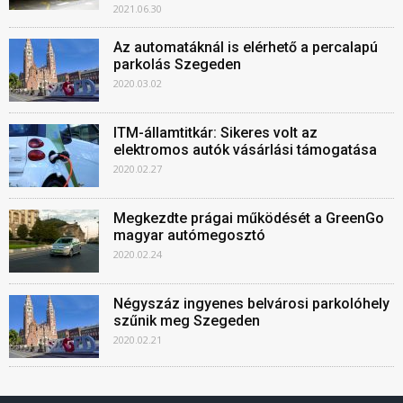
2021.06.30
Az automatáknál is elérhető a percalapú
parkolás Szegeden
2020.03.02
ITM-államtitkár: Sikeres volt az
elektromos autók vásárlási támogatása
2020.02.27
Megkezdte prágai működését a GreenGo
magyar autómegosztó
2020.02.24
Négyszáz ingyenes belvárosi parkolóhely
szűnik meg Szegeden
2020.02.21