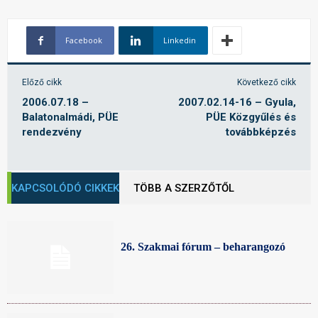
Facebook
Linkedin
Előző cikk
Következő cikk
2006.07.18 –
2007.02.14-16 – Gyula,
Balatonalmádi, PÜE
PÜE Közgyűlés és
rendezvény
továbbképzés
KAPCSOLÓDÓ CIKKEK
TÖBB A SZERZŐTŐL
26. Szakmai fórum – beharangozó