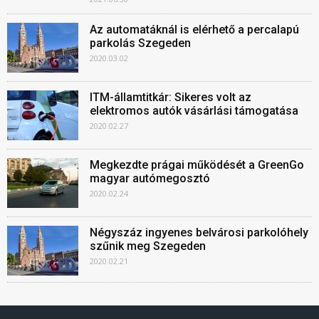
Az automatáknál is elérhető a percalapú
parkolás Szegeden
2020.03.02
ITM-államtitkár: Sikeres volt az
elektromos autók vásárlási támogatása
2020.02.27
Megkezdte prágai működését a GreenGo
magyar autómegosztó
2020.02.24
Négyszáz ingyenes belvárosi parkolóhely
szűnik meg Szegeden
2020.02.21