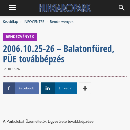
Hungaropark
Kezdőlap
INFOCENTER
Rendezvények
RENDEZVÉNYEK
2006.10.25-26 – Balatonfüred,
PÜE továbbépzés
2010.06.26
Facebook
Linkedin
A Parkolókat Üzemeltetők Egyesülete továbbképzése