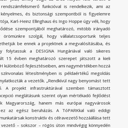
rendszámfelismerő funkcióval is rendelkezik, ami az
 kényelmes, és biztonsági szempontból is figyelemre
ója, Karl-Heinz Ellinghaus és Ingo Hoppe úgy véli, hogy
fejlődése szempontjából meghatározó, mitöbb irányadó
örömünkre szolgál, hogy vállalatcsoportunk teljes
tethetjük be ennek a projektnek a megvalósításába, és
gy folytassuk a DESIGNA Hungáriával való sikeres
lt 15 évben meghatározó szerepet játszott a kieli
H különböző fejlesztéseiben, ami nagymértékben hozzá
l színvonalas létesítményben is példaértékű megoldás
 nyilatkozták a vezetők. „Rendkívül nagy benyomást tett
ő. A projekt infrastruktúrával szemben támasztott
ncepció meglátásunk szerint olyan mértékadó fejlődést
sak Magyarország, hanem más európai nagyvárosok
ő ez az egész beruházás. A TóPARKkal való eddigi
unkatársak konstruktív és célravezető hozzáállása tett
 vezető – sokszor – rögös úton mindvégig könnyedén