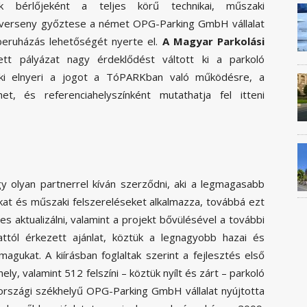
ók bérlőjeként a teljes körű technikai, műszaki
 A verseny győztese a német OPG-Parking GmbH vállalat
 beruházás lehetőségét nyerte el.
A Magyar Parkolási
tt pályázat nagy érdeklődést váltott ki a parkoló
aki elnyeri a jogot a TóPARKban való működésre, a
t, és referenciahelyszínként mutathatja fel itteni
y olyan partnerrel kíván szerződni, aki a legmagasabb
kat és műszaki felszereléseket alkalmazza, továbbá ezt
es aktualizálni, valamint a projekt bővülésével a további
alattól érkezett ajánlat, köztük a legnagyobb hazai és
gukat. A kiírásban foglaltak szerint a fejlesztés első
y, valamint 512 felszíni – köztük nyílt és zárt – parkoló
országi székhelyű OPG-Parking GmbH vállalat nyújtotta