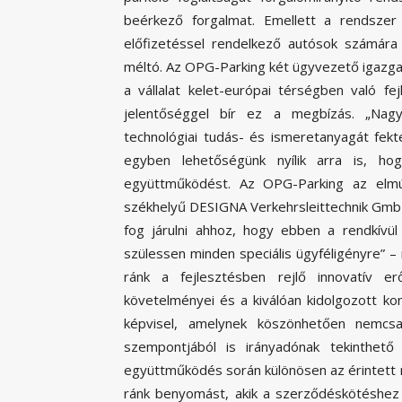
beérkező forgalmat. Emellett a rendszer 
előfizetéssel rendelkező autósok számára
méltó. Az OPG-Parking két ügyvezető igazgat
a vállalat kelet-európai térségben való 
jelentőséggel bír ez a megbízás. „Nagy 
technológiai tudás- és ismeretanyagát fek
egyben lehetőségünk nyílik arra is, ho
együttműködést. Az OPG-Parking az elmú
székhelyű DESIGNA Verkehrsleittechnik Gmb
fog járulni ahhoz, hogy ebben a rendkívü
szülessen minden speciális ügyféligényre” –
ránk a fejlesztésben rejlő innovatív er
követelményei és a kiválóan kidolgozott ko
képvisel, amelynek köszönhetően nemc
szempontjából is irányadónak tekinthet
együttműködés során különösen az érintett m
ránk benyomást, akik a szerződéskötéshez