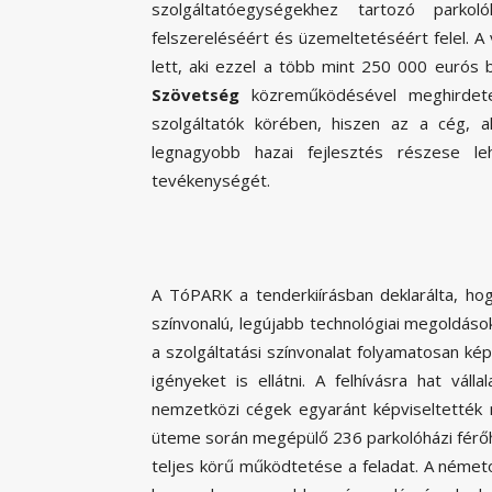
szolgáltatóegységekhez tartozó parkol
felszereléséért és üzemeltetéséért felel.
lett, aki ezzel a több mint 250 000 eurós
Szövetség
közreműködésével meghirdete
szolgáltatók körében, hiszen az a cég, 
legnagyobb hazai fejlesztés részese lehe
tevékenységét.
A TóPARK a tenderkiírásban deklarálta, hog
színvonalú, legújabb technológiai megoldáso
a szolgáltatási színvonalat folyamatosan kép
igényeket is ellátni. A felhívásra hat váll
nemzetközi cégek egyaránt képviseltették ma
üteme során megépülő 236 parkolóházi férőhel
teljes körű működtetése a feladat. A német