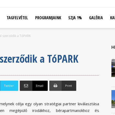
TAGFELVÉTEL
PROGRAMJAINK
SZJA 1%
GALÉRIA
KA
l szerződik a TóPARK
H
szerződik a TóPARK
Twitter
Email
Print
elynek célja egy olyan stratégiai partner kiválasztása
ben megépülő irodákhoz, bérapartmanokhoz és