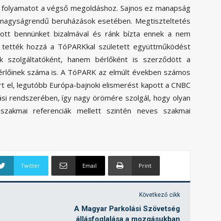
 a folyamatot a végső megoldáshoz. Sajnos ez manapság
n nagyságrendű beruházások esetében. Megtiszteltetés
tt bennünket bizalmával és ránk bízta ennek a nem
– tették hozzá a TóPARKkal született együttműködést
szolgáltatóként, hanem bérlőként is szerződött a
bérlőinek száma is. A TóPARK az elmúlt években számos
t el, legutóbb Európa-bajnoki elismerést kapott a CNBC
ási rendszerében, így nagy örömére szolgál, hogy olyan
szakmai referenciák mellett szintén neves szakmai
Twitter
Email
Print
Következő cikk
A Magyar Parkolási Szövetség
állásfoglalása a mozgásukban