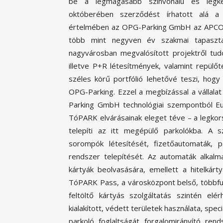
be a legmagasabb színvonalú és legke
októberében szerződést írhatott alá a
értelmében az OPG-Parking GmbH az APCOA A
több mint negyven év szakmai tapasztal
nagyvárosban megvalósított projektről tudo
illetve P+R létesítmények, valamint repülőt
széles körű portfólió lehetővé teszi, hogy
OPG-Parking. Ezzel a megbízással a vállala
Parking GmbH technológiai szempontból Eu
TóPARK elvárásainak eleget téve – a legkor
telepíti az itt megépülő parkolókba. A 
sorompók létesítését, fizetőautomaták, p
rendszer telepítését. Az automaták alkal
kártyák beolvasására, emellett a hitelkárt
TóPARK Pass, a városközpont belső, többfunkc
feltöltő kártyás szolgáltatás szintén el
kialakított, védett területek használata, spec
parkoló foglaltságát forgalomirányító rend