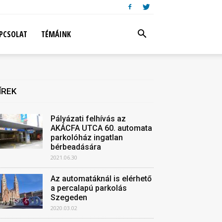
PCSOLAT
TÉMÁINK
ÍREK
Pályázati felhívás az
AKÁCFA UTCA 60. automata
parkolóház ingatlan
bérbeadására
2021.06.30
Az automatáknál is elérhető
a percalapú parkolás
Szegeden
2020.03.02