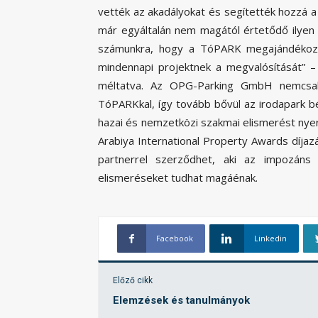
vették az akadályokat és segítették hozzá
már egyáltalán nem magától értetődő ilye
számunkra, hogy a TóPARK megajándékozo
mindennapi projektnek a megvalósítását” 
méltatva. Az OPG-Parking GmbH nemcsak 
TóPARKkal, így tovább bővül az irodapark 
hazai és nemzetközi szakmai elismerést nyer
Arabiya International Property Awards díjaz
partnerrel szerződhet, aki az impozáns 
elismeréseket tudhat magáénak.
Facebook
Linkedin
Előző cikk
Elemzések és tanulmányok