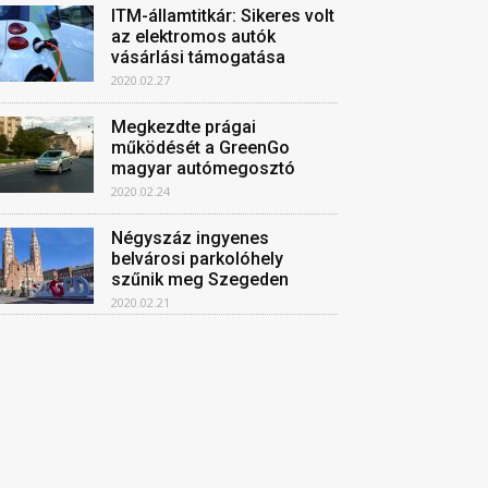
ITM-államtitkár: Sikeres volt
az elektromos autók
vásárlási támogatása
2020.02.27
Megkezdte prágai
működését a GreenGo
magyar autómegosztó
2020.02.24
Négyszáz ingyenes
belvárosi parkolóhely
szűnik meg Szegeden
2020.02.21