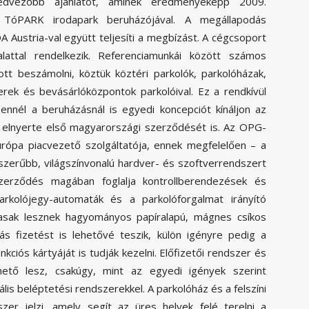
dvezőbb ajánlatot, aminek eredményeképp 2009.
 TóPARK irodapark beruházójával. A megállapodás
ustria-val együtt teljesíti a megbízást. A cégcsoport
attal rendelkezik. Referenciamunkái között számos
tt beszámolni, köztük köztéri parkolók, parkolóházak,
erek és bevásárlóközpontok parkolóival. Ez a rendkívül
 ennél a beruházásnál is egyedi koncepciót kínáljon az
t elnyerte első magyarországi szerződését is. Az OPG-
rópa piacvezető szolgáltatója, ennek megfelelően – a
szerűbb, világszínvonalú hardver- és szoftverrendszert
szerződés magában foglalja kontrollberendezések és
arkolójegy-automaták és a parkolóforgalmat irányító
masak lesznek hagyományos papíralapú, mágnes csíkos
yás fizetést is lehetővé teszik, külön igényre pedig a
iós kártyáját is tudják kezelni. Előfizetői rendszer és
érhető lesz, csakúgy, mint az egyedi igények szerint
iális beléptetési rendszerekkel. A parkolóház és a felszíni
szer jelzi, amely segít az üres helyek felé terelni a