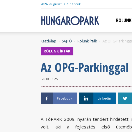
2026. augusztus 7. péntek
Hungaropark
RÓLUNK
Kezdőlap
SAJTÓ
Rólunk írták
Az OPG-Parkingga
RÓLUNK ÍRTÁK
Az OPG-Parkinggal 
2010.06.25
Facebook
Linkedin
A TóPARK 2009. nyarán tendert hirdetett, m
volt, aki a fejlesztés első ütemé