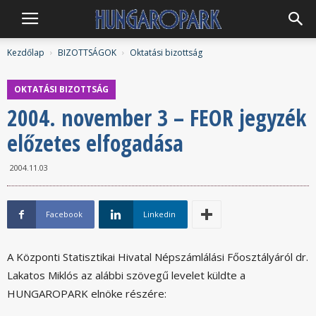
Hungaropark
Kezdőlap
BIZOTTSÁGOK
Oktatási bizottság
OKTATÁSI BIZOTTSÁG
2004. november 3 – FEOR jegyzék
előzetes elfogadása
2004.11.03
Facebook
Linkedin
A Központi Statisztikai Hivatal Népszámlálási Főosztályáról dr.
Lakatos Miklós az alábbi szövegű levelet küldte a
HUNGAROPARK elnöke részére: