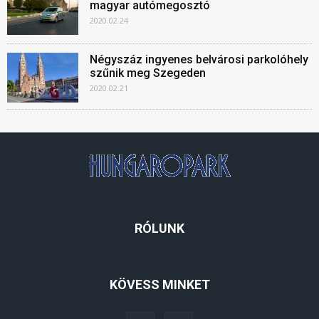
magyar autómegosztó
2020.02.24
Négyszáz ingyenes belvárosi parkolóhely
szűnik meg Szegeden
2020.02.21
RÓLUNK
KÖVESS MINKET