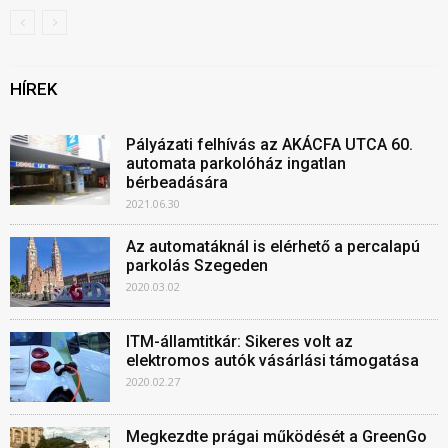
HÍREK
Pályázati felhívás az AKÁCFA UTCA 60.
automata parkolóház ingatlan
bérbeadására
2021.06.30
Az automatáknál is elérhető a percalapú
parkolás Szegeden
2020.03.02
ITM-államtitkár: Sikeres volt az
elektromos autók vásárlási támogatása
2020.02.27
Megkezdte prágai működését a GreenGo