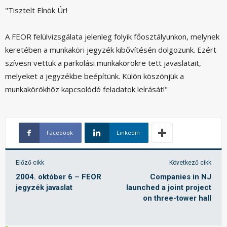
"Tisztelt Elnök Úr!
A FEOR felülvizsgálata jelenleg folyik főosztályunkon, melynek
keretében a munkaköri jegyzék kibővítésén dolgozunk. Ezért
szívesn vettük a parkolási munkakörökre tett javaslatait,
melyeket a jegyzékbe beépítünk. Külön köszönjük a
munkakörökhöz kapcsolódó feladatok leírását!"
Facebook
Linkedin
Előző cikk
Következő cikk
2004. október 6 – FEOR
Companies in NJ
jegyzék javaslat
launched a joint project
on three-tower hall