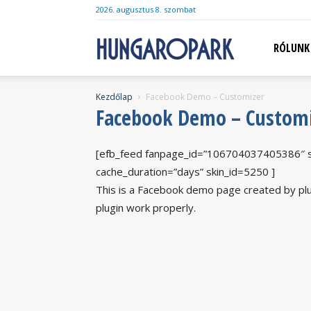
2026. augusztus 8. szombat
Hungaropark
RÓLUNK
Kezdőlap
Facebook Demo – Customizer
Facebook Demo – Custom
[efb_feed fanpage_id=”106704037405386″ sh
cache_duration=”days” skin_id=5250 ]
This is a Facebook demo page created by plu
plugin work properly.