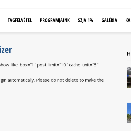
TAGFELVÉTEL
PROGRAMJAINK
SZJA 1%
GALÉRIA
KA
izer
H
ow_like_box=”1″ post_limit=”10″ cache_unit=”5″
gin automatically. Please do not delete to make the