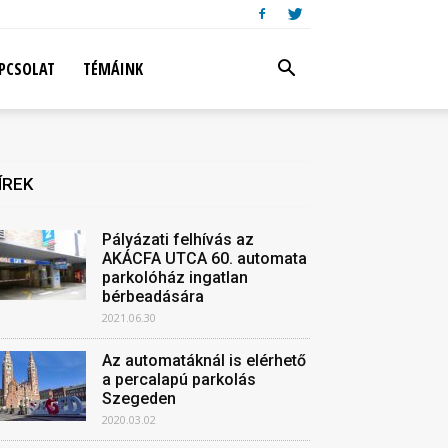
PCSOLAT
TÉMÁINK
ÍREK
Pályázati felhívás az
AKÁCFA UTCA 60. automata
parkolóház ingatlan
bérbeadására
2021.06.30
Az automatáknál is elérhető
a percalapú parkolás
Szegeden
2020.03.02