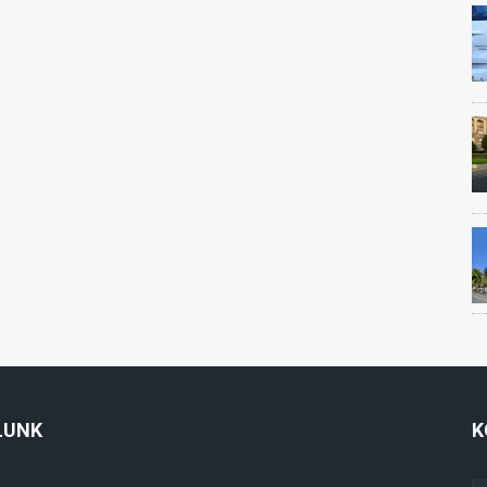
LUNK
K