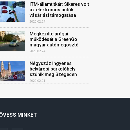
ITM-államtitkár: Sikeres volt
az elektromos autók
vásárlási támogatása
2020.02.27
Megkezdte prágai
működését a GreenGo
magyar autómegosztó
2020.02.24
Négyszáz ingyenes
belvárosi parkolóhely
szűnik meg Szegeden
2020.02.21
ÖVESS MINKET